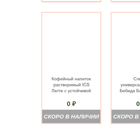
Кофейный напиток
Сл
растворимый ICS
универса
Латте с устойчивой
Бебида Б
пенкой 1 кг.
1 
0 ₽
0
СКОРО В НАЛИЧИИ
СКОРО В