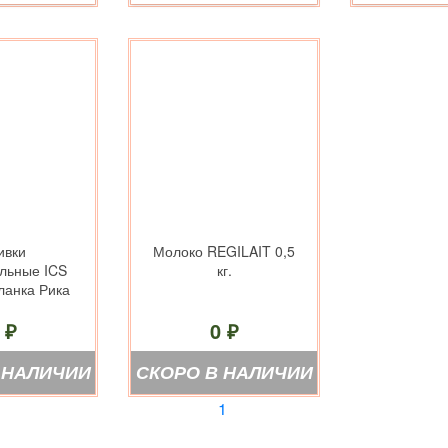
ивки
Молоко REGILAIT 0,5
льные ICS
кг.
ланка Рика
кг.
 ₽
0 ₽
 НАЛИЧИИ
СКОРО В НАЛИЧИИ
1